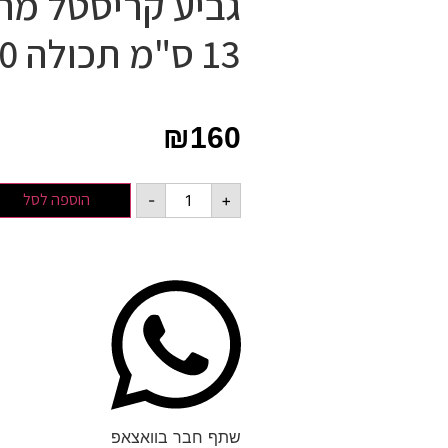
גביע קריסטל מה
13 ס"מ תכולה 100 מ"ל
₪
160
הוספה לסל
-
+
שתף חבר בוואצאפ