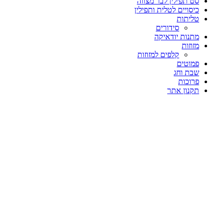
סט תפילין לבר מצווה
כיסויים לטלית ותפילין
טליתות
סידורים
מתנות יודאיקה
מזוזות
קלפים למזוזות
פמוטים
שבת וחג
פרוכות
תקנון אתר