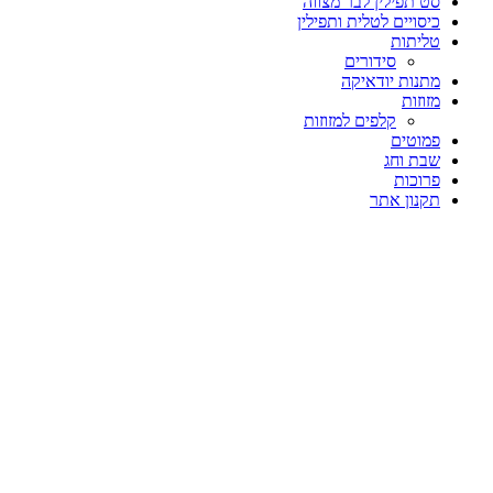
סט תפילין לבר מצווה
כיסויים לטלית ותפילין
טליתות
סידורים
מתנות יודאיקה
מזוזות
קלפים למזוזות
פמוטים
שבת וחג
פרוכות
תקנון אתר